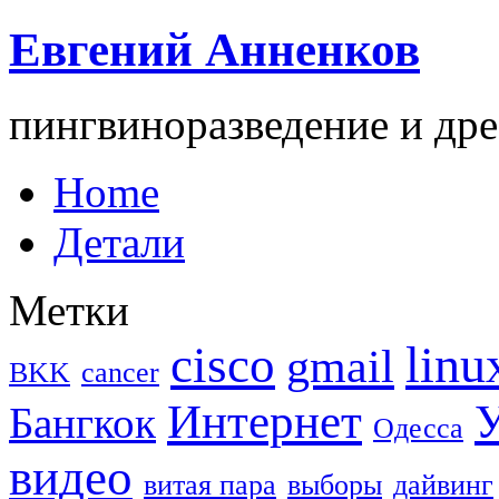
Евгений Анненков
пингвиноразведение и дре
Home
Детали
Метки
linu
cisco
gmail
BKK
cancer
Интернет
У
Бангкок
Одесса
видео
витая пара
выборы
дайвинг