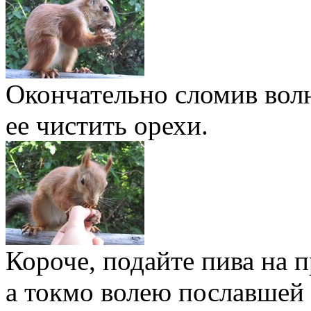
Окончательно сломив волю
ее чистить орехи.
Короче, подайте пива на 
а токмо волею пославшей