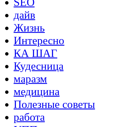
SEO
дайв
Жизнь
Интересно
КА ШАГ
Кудесница
маразм
медицина
Полезные советы
работа