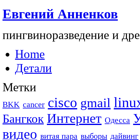
Евгений Анненков
пингвиноразведение и дре
Home
Детали
Метки
linu
cisco
gmail
BKK
cancer
Интернет
У
Бангкок
Одесса
видео
витая пара
выборы
дайвинг