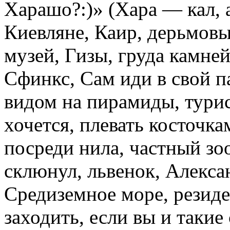
Харашо?:)» (Хара — кал, а
Киевляне, Каир, дерьмовы
музей, Гизы, груда камне
Сфинкс, Сам иди в свой 
видом на пирамиды, турис
хочется, плевать косточк
посреди нила, частный зо
склюнул, львенок, Алекса
Средиземное море, резиде
заходить, если вы и такие 