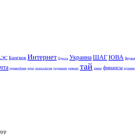
Интернет
Украина
ШАГ
ЮВА
АЭС
Бангкок
Одесса
Януко
тай
чта
финансы
приветбанк
приз
психология
радиация
ремонт
танец
цунами
дур