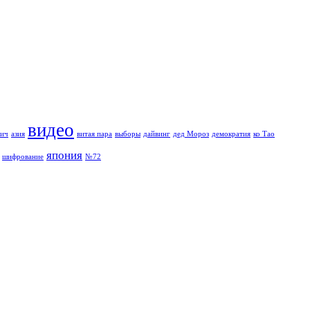
видео
вич
азия
витая пара
выборы
дайвинг
дед Мороз
демократия
ко Тао
япония
шифрование
№72