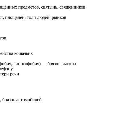
вященных предметов, святынь, священников
ст, площадей, толп людей, рынков
тов
мейства кошачьих
ифобия, гипософобия) — боязнь высоты
елефону
отери речи
, боязнь автомобилей