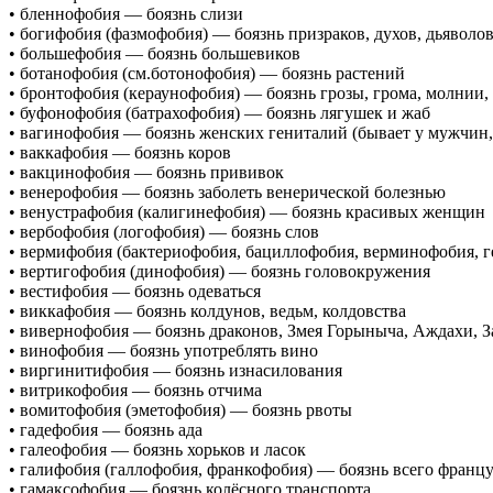
• бленнофобия — боязнь слизи
• богифобия (фазмофобия) — боязнь призраков, духов, дьяволо
• большефобия — боязнь большевиков
• ботанофобия (см.ботонофобия) — боязнь растений
• бронтофобия (кераунофобия) — боязнь грозы, грома, молнии,
• буфонофобия (батрахофобия) — боязнь лягушек и жаб
• вагинофобия — боязнь женских гениталий (бывает у мужчин
• ваккафобия — боязнь коров
• вакцинофобия — боязнь прививок
• венерофобия — боязнь заболеть венерической болезнью
• венустрафобия (калигинефобия) — боязнь красивых женщин
• вербофобия (логофобия) — боязнь слов
• вермифобия (бактериофобия, бациллофобия, верминофобия, ге
• вертигофобия (динофобия) — боязнь головокружения
• вестифобия — боязнь одеваться
• виккафобия — боязнь колдунов, ведьм, колдовства
• вивернофобия — боязнь драконов, Змея Горыныча, Аждахи, За
• винофобия — боязнь употреблять вино
• виргинитифобия — боязнь изнасилования
• витрикофобия — боязнь отчима
• вомитофобия (эметофобия) — боязнь рвоты
• гадефобия — боязнь ада
• галеофобия — боязнь хорьков и ласок
• галифобия (галлофобия, франкофобия) — боязнь всего францу
• гамаксофобия — боязнь колёсного транспорта