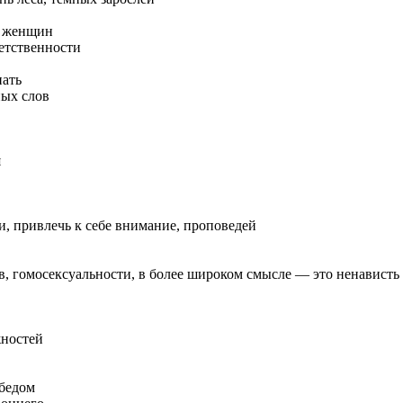
ь женщин
етственности
пать
ых слов
я
, привлечь к себе внимание, проповедей
в, гомосексуальности, в более широком смысле — это ненависть
жностей
обедом