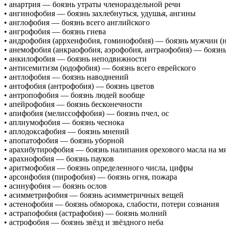
• анартрия — боязнь утраты членораздельной речи
• ангинофобия — боязнь захлебнуться, удушья, ангины
• англофобия — боязнь всего английского
• ангрофобия — боязнь гнева
• андрофобия (аррхенфобия, гоминофобия) — боязнь мужчин (
• анемофобия (анкраофобия, аэрофобия, антраофобия) — боязнь 
• анкилофобия — боязнь неподвижности
• антисемитизм (юдофобия) — боязнь всего еврейского
• антлофобия — боязнь наводнений
• антофобия (антрофобия) — боязнь цветов
• антропофобия — боязнь людей вообще
• апейрофобия — боязнь бесконечности
• апифобия (мелиссоффобия) — боязнь пчел, ос
• аплиумофобия — боязнь чеснока
• аплодоксафобия — боязнь мнений
• апопатофобия — боязнь уборной
• арахибутирофобия — боязнь налипания орехового масла на мя
• арахнофобия — боязнь пауков
• аритмофобия — боязнь определенного числа, цифры
• арсонфобия (пирофобия) — боязнь огня, пожара
• асинуфобия — боязнь ослов
• асимметрифобия — боязнь асимметричных вещей
• астенофобия — боязнь обморока, слабости, потери сознания
• астрапофобия (астрафобия) — боязнь молний
• астрофобия — боязнь звёзд и звёздного неба