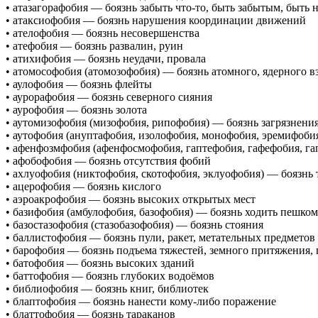
• атазагорафобия — боязнь забыть что-то, быть забытым, быт
• атаксиофобия — боязнь нарушения координации движений
• ателофобия — боязнь несовершенства
• атефобия — боязнь развалин, руин
• атихифобия — боязнь неудачи, провала
• атомософобия (атомозофобия) — боязнь атомного, ядерного в
• аулофобия — боязнь флейты
• аурорафобия — боязнь северного сияния
• аурофобия — боязнь золота
• аутомизофобия (мизофобия, рипофобия) — боязнь загрязнен
• аутофобия (ануптафобия, изолофобия, монофобия, эремифобия
• афенфозмфобия (афенфосмофобия, гаптефобия, гафефобия, г
• афобофобия — боязнь отсутствия фобий
• ахлуофобия (никтофобия, скотофобия, эклуофобия) — боязнь
• ацерофобия — боязнь кислого
• аэроакрофобия — боязнь высоких открытых мест
• базифобия (амбулофобия, базофобия) — боязнь ходить пешком
• базостазофобия (стазобазофобия) — боязнь стояния
• баллистофобия — боязнь пули, ракет, метательных предметов
• барофобия — боязнь подъема тяжестей, земного притяжения,
• батофобия — боязнь высоких зданий
• баттофобия — боязнь глубоких водоёмов
• библиофобия — боязнь книг, библиотек
• блаптофобия — боязнь нанести кому-либо поражение
• блаттофобия — боязнь тараканов