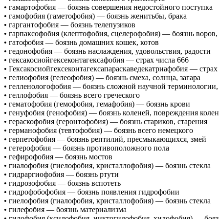
• гамартофобия — боязнь совершения недостойного поступка
• гамофобия (гаметофобия) — боязнь женитьбы, брака
• гаргантофобия — боязнь телепузиков
• гарпаксофобия (клептофобия, сцелерофобия) — боязнь воров,
• гатофобия — боязнь домашних кошек, котов
• гедонофобия — боязнь наслаждения, удовольствия, радости
• гексакосиойгексеконтагексафобия — страх числа 666
• Гексакосиойгексеконтагексапараскаведекатриафобия — страх 
• гелиофобия (гелеофобия) — боязнь смеха, солнца, загара
• гелленологофобия — боязнь сложной научной терминологии,
• геллофобия — боязнь всего греческого
• гематофобия (гемофобия, гемафобия) — боязнь крови
• генуфобия (генофобия) — боязнь коленей, повреждения колен
• гераскофобия (геронтофобия) — боязнь стариков, старения
• германофобия (тевтофобия) — боязнь всего немецкого
• герпетофобия — боязнь рептилий, пресмыкающихся, змей
• гетерофобия — боязнь противоположного пола
• гефирофобия — боязнь мостов
• гиалофобия (гиелофобия, кристаллофобия) — боязнь стекла
• гидраргиофобия — боязнь ртути
• гидрозофобия — боязнь вспотеть
• гидрофобофобия — боязнь появления гидрофобии
• гиелофобия (гиалофобия, кристаллофобия) — боязнь стекла
• гилефобия — боязнь материализма
• гилофобия (ксилофобия, никтогилофобия, хилофобия) — бояз