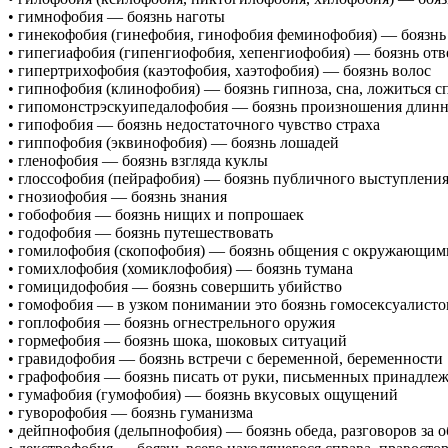
• гимнофобия — боязнь наготы
• гинекофобия (гинефобия, гинофобия феминофобия) — боязн
• гипегиафобия (гипенгиофобия, хепенгиофобия) — боязнь отв
• гипертрихофобия (каэтофобия, хаэтофобия) — боязнь волос
• гипнофобия (клинофобия) — боязнь гипноза, сна, ложиться с
• гипомонстрэскуипедалофобия — боязнь произношения длинн
• гипофобия — боязнь недостаточного чувство страха
• гиппофобия (эквинофобия) — боязнь лошадей
• гленофобия — боязнь взгляда куклы
• глоссофобия (пейрафобия) — боязнь публичного выступлени
• гнозиофобия — боязнь знания
• гобофобия — боязнь нищих и попрошаек
• годофобия — боязнь путешествовать
• гомилофобия (скопофобия) — боязнь общения с окружающими
• гомихлофобия (хомиклофобия) — боязнь тумана
• гомицидофобия — боязнь совершить убийство
• гомофобия — в узком понимании это боязнь гомосексуалисто
• гоплофобия — боязнь огнестрельного оружия
• гормефобия — боязнь шока, шоковых ситуаций
• гравидофобия — боязнь встречи с беременной, беременности
• графофобия — боязнь писать от руки, письменных принадле
• гумафобия (гумофобия) — боязнь вкусовых ощущений
• гуворофобия — боязнь гуманизма
• дейпнофобия (дельпнофобия) — боязнь обеда, разговоров за 