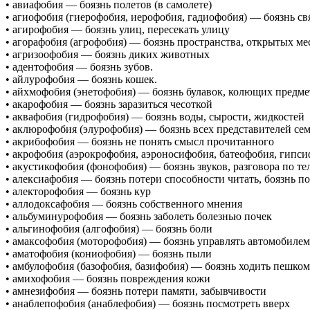
• авиафобия — боязнь полетов (в самолете)
• агиофобия (гиерофобия, иерофобия, гадиофобия) — боязнь с
• агирофобия — боязнь улиц, пересекать улицу
• агорафобия (агрофобия) — боязнь пространства, открытых ме
• агризоофобия — боязнь диких животных
• адентофобия — боязнь зубов.
• айлурофобия — боязнь кошек.
• айхмофобия (энетофобия) — боязнь булавок, колющих предме
• акарофобия — боязнь заразиться чесоткой
• аквафобия (гидрофобия) — боязнь воды, сырости, жидкостей
• аклюрофобия (элурофобия) — боязнь всех представителей се
• акрибофобия — боязнь не понять смысл прочитанного
• акрофобия (аэрокрофобия, аэроносифобия, батеофобия, гипс
• акустикофобия (фонофобия) — боязнь звуков, разговора по т
• алексиафобия — боязнь потери способности читать, боязнь п
• алекторофобия — боязнь кур
• аллодоксафобия — боязнь собственного мнения
• альбуминурофобия — боязнь заболеть болезнью почек
• альгинофобия (алгофобия) — боязнь боли
• амаксофобия (моторофобия) — боязнь управлять автомобилем
• аматофобия (кониофобия) — боязнь пыли
• амбулофобия (базофобия, базифобия) — боязнь ходить пешком
• амихофобия — боязнь повреждения кожи
• амнезифобия — боязнь потери памяти, забывчивости
• анаблепофобия (анаблефобия) — боязнь посмотреть вверх