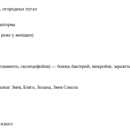
в, огородных пугал
 шторма
, реже у женщин)
льминто, сколецифобия) — боязнь бактерий, микробов, заразить
лиаг Змея, Бляго, Зилана, Змея Сокола
зского