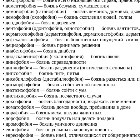
• декстрофобия — боязнь всего находящегося справа, правосто
• дементофобия — боязнь безумия, сумасшествия
• демонофобия (сатанофобия) — боязнь демонов, домовых, дьяв
• демофобия (охлофобия) — боязнь скопления людей, толпы
• дендрофобия — боязнь деревьев
• дентофобия (одонтофобия, однотофобия) — боязнь дантистов,
• дерматозиофобия (дерматозифобия, дерматопатофобия, дерма
• дефекалоэзиофобия — боязнь болезненных ощущений в кише
• децидофобия — боязнь принимать решения
• диабетофобия — боязнь диабета
• дидаскалейнофобия (сколинофобия) — боязнь школы
• дикефобия — боязнь справедливости
• диплофобия — боязнь раздвоения (оптического феномена)
• дипсофобия — боязнь пить, питья
• дисабиллофобия (дисгабиллофобия) — боязнь раздеться или 
• дисморфофобия — боязнь собственной внешности
• диспсихофобия — боязнь сойти с ума
• дистихифобия — боязнь несчастного случая
• доксофобия — боязнь благодарности, выражать свое мнение
• доматофобия — боязнь домов вообще, пребывания в доме
• дорафобия — боязнь меха, шкуры животных
• дорофобия — боязнь получать или делать подарки
• дромофобия — боязнь уличного движения
• евпофобия — боязнь услышать хорошую новость
• евресифобия — боязнь идей, отличающихся от общепринятых