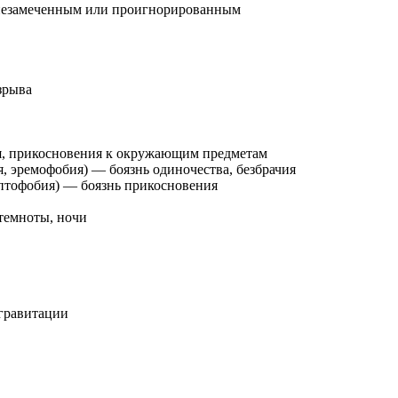
ь незамеченным или проигнорированным
зрыва
ия, прикосновения к окружающим предметам
, эремофобия) — боязнь одиночества, безбрачия
аптофобия) — боязнь прикосновения
 темноты, ночи
 гравитации