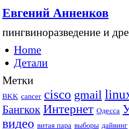
Евгений Анненков
пингвиноразведение и дре
Home
Детали
Метки
linu
cisco
gmail
BKK
cancer
Интернет
У
Бангкок
Одесса
видео
витая пара
выборы
дайвинг