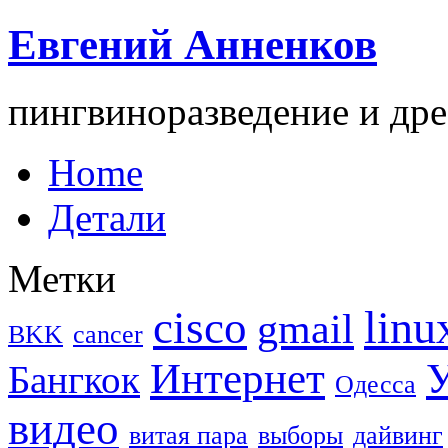
Евгений Анненков
пингвиноразведение и дре
Home
Детали
Метки
linu
cisco
gmail
BKK
cancer
Интернет
У
Бангкок
Одесса
видео
витая пара
выборы
дайвинг