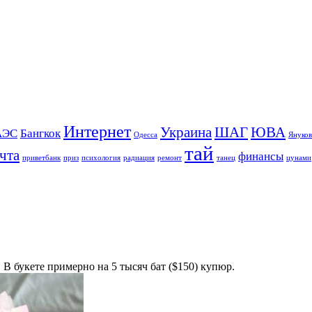
Интернет
Украина
ШАГ
ЮВА
АЭС
Бангкок
Одесса
Януко
тай
чта
финансы
приветбанк
приз
психология
радиация
ремонт
танец
цунами
 В букете примерно на 5 тысяч бат ($150) купюр.