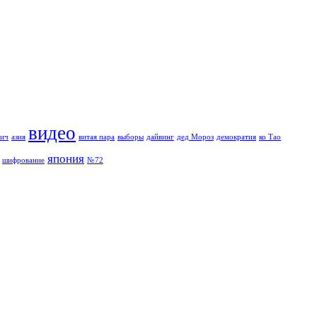
видео
вич
азия
витая пара
выборы
дайвинг
дед Мороз
демократия
ко Тао
япония
шифрование
№72